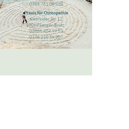
0385 761 08 920
Praxis für Osteopathie
Kleefelder Str. 12
19067 Langen Brütz
03866 454 99 53
0176 210 56 307
Der Weg zur Gesundheit
Lassen Sie uns gemeinsam Ihren Weg zu
mehr Gesundheit und Wohlbefinden
gestalten. Vereinbaren Sie noch heute
einen Termin in meiner Praxis.
Ich freue mich darauf, Sie auf Ihrem Weg zu
begleiten.
KONTAKT